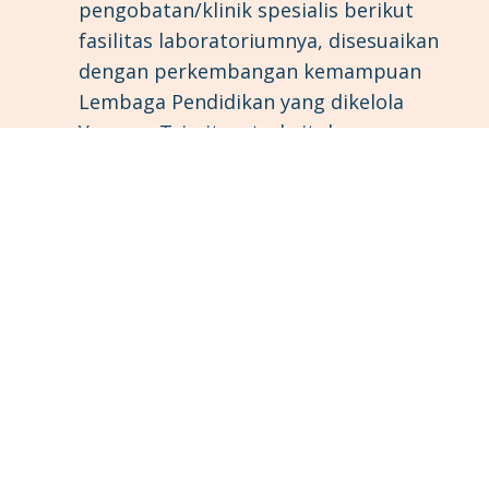
pengobatan/klinik spesialis berikut
fasilitas laboratoriumnya, disesuaikan
dengan perkembangan kemampuan
Lembaga Pendidikan yang dikelola
Yayasan Trimitsa, terkait dengan
kepemilikan Lembaga Pendidikan yang
membidangi Ilmu Kesehatan.
Merintis Lembaga media digital
maupun nondigital, termasuk
penerbitan buku, majalah, media
komunikasi, dan lain-lain.
Mulai mengumpulkan semua informasi
tentang Yayasan Trimitsa, sejak
didirikan, berikut perkembangannya,
termasuk biografi semua anggota
Pembina, Pengawas dan Pengurus