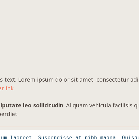
s text. Lorem ipsum dolor sit amet, consectetur adipis
rlink
lputate leo sollicitudin
.
Aliquam vehicula facilisis q
erdiet.
tum laoreet. Suspendisse at nibh magna. Quisq