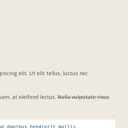
cing elit. Ut elit tellus, luctus nec
uam, at eleifend lectus
.
Nulla vulputate risus
ue dapibus hendrerit mollis.