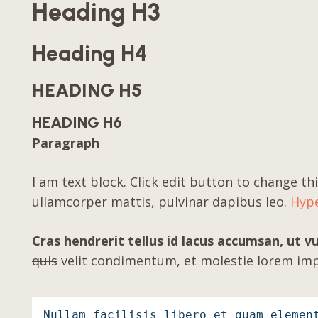
Heading H3
Heading H4
HEADING H5
HEADING H6
Paragraph
I am text block. Click edit button to change thi
ullamcorper mattis, pulvinar dapibus leo.
Hype
Cras hendrerit tellus id lacus accumsan, ut vu
quis
velit condimentum, et molestie lorem imp
Nullam facilisis libero et quam elemen